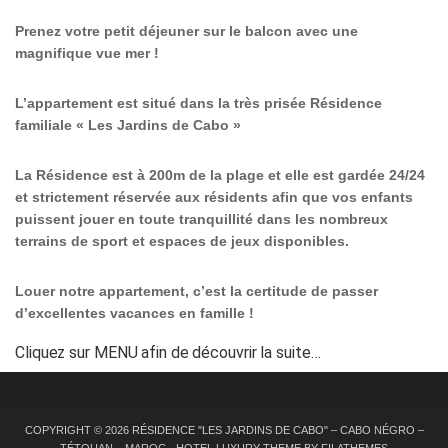
Prenez votre petit déjeuner sur le balcon avec une
magnifique vue mer !
L’appartement est situé dans la très prisée Résidence
familiale « Les Jardins de Cabo »
La Résidence est à 200m de la plage et elle est gardée 24/24
et strictement réservée aux résidents afin que vos enfants
puissent jouer en toute tranquillité dans les nombreux
terrains de sport et espaces de jeux disponibles.
Louer notre appartement, c’est la certitude de passer
d’excellentes vacances en famille !
Cliquez sur MENU afin de découvrir la suite…
COPYRIGHT © 2026
RÉSIDENCE "LES JARDINS DE CABO" – CABO NÉGRO –
TÉTOUAN – MAROC
-
HOTEL LUXURY
THEME BY FILATHEMES