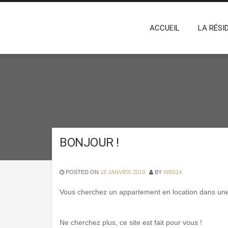
Skip
RÉSIDENCE "LES JAR
COPYRIGHT 2019 ©
to
content
ACCUEIL
LA RÉSI
BONJOUR !
POSTED ON
18 JANVIER 2019
BY
XBIS14
Vous cherchez un appartement en location dans une
Ne cherchez plus, ce site est fait pour vous !