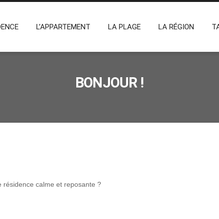
DINS DE CABO" – CABO NÉGRO
DENCE
L’APPARTEMENT
LA PLAGE
LA RÉGION
T
BONJOUR !
 résidence calme et reposante ?